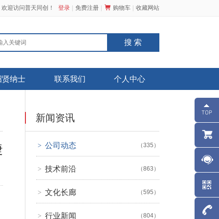
，欢迎访问普天同创！
登录
免费注册
购物车
收藏网站
招贤纳士
联系我们
个人中心
新闻资讯
公司动态
捷
>
（335）
技术前沿
>
（863）
文化长廊
>
（595）
行业新闻
>
（804）