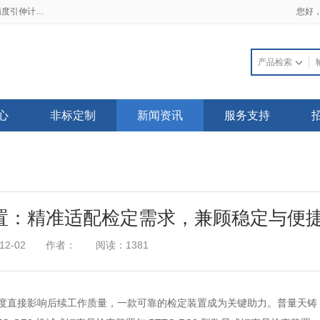
2019-02-21 一手资料流出 三大细节看透高精度引伸计标定仪
2018-03-22 普天同创电子发票上线了，不用再苦苦等待纸质发票啦！
您好
心
非标定制
新闻资讯
服务支持
置：精准适配检定需求，兼顾稳定与便
12-02
作者：
阅读：1381
度直接影响后续工作质量，一款可靠的检定装置成为关键助力。普量天铸