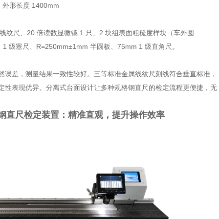
外形长度 1400mm
属线纹尺、20 倍读数显微镜 1 只、2 块组表面粗糙度样块（车外圆
级平尺、1 级塞尺、R=250mm±1mm 半圆板、75mm 1 级直角尺。
然误差，测量结果一致性较好。三等标准金属线纹尺刻线符合垂直标准，
定性表现优异。分离式台面设计让多种规格钢直尺的检定流程更便捷，无
数显式钢直尺检定装置：精准直观，提升操作效率