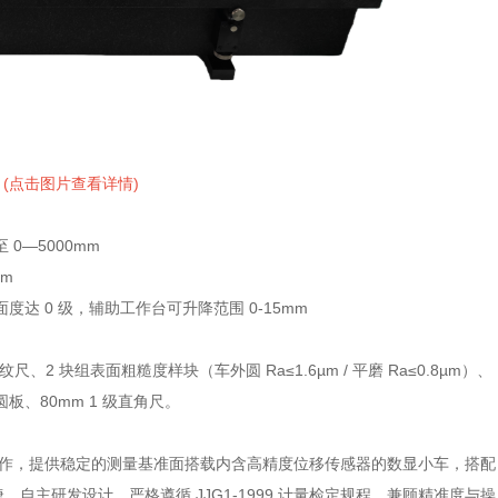
(点击图片查看详情)
0—5000mm
mm
度达 0 级，辅助工作台可升降范围 0-15mm
、2 块组表面粗糙度样块（车外圆 Ra≤1.6µm / 平磨 Ra≤0.8µm）、
半圆板、80mm 1 级直角尺。
制作，提供稳定的测量基准面搭载内含高精度位移传感器的数显小车，搭配
。自主研发设计，严格遵循 JJG1-1999 计量检定规程，兼顾精准度与操