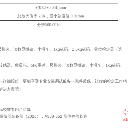
±(0.03+0.03L)mm
总放大倍率 20X，最小刻度值 0.01mm
分辨率0.001mm
尺带夹、读数显微镜、小滑车、1kg砝码、1.6kg砝码、零位检定器（选
传感器、数显箱、5kg重锤、尺带夹、读数显微镜、小滑车、1kg砝码、
与详细报价，更能享受专业安装调试服务与完善质保，让你的检定工作精
解决方案吧！
Ec校准专用台阶规
仪器装备展（2025），A338-352 展位静候莅临
返