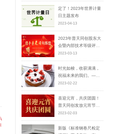
定了！2023年世界计量
日主题发布
2023-04-13
2023年普天同创股东大
会暨内部技术等级评定
颁奖典礼圆满结束！
2023-03-13
时光如梭，收获满满，
祝福未来的我们。——
刘可欣、李锦、田娟
2023-02-22
喜迎元宵，共庆团圆！
普天同创发放元宵节福
利
2023-02-03
回
新版《标准钢卷尺检定