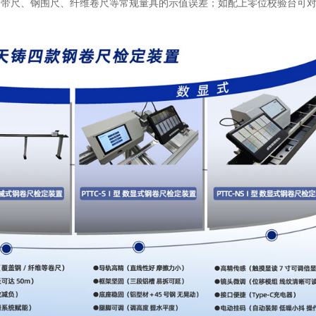
、钢带尺、钢围尺、纤维卷尺等常规量具的示值误差；如配上零位校验台可