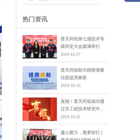
对
热门资讯
普天同创第七届技术等
级评定大会圆满举行
2024-12-27
普天同创助力精密测量
仪器提质焕新
2024-10-15
喜报！普天同创成功通
过市工程技术研究中心
认定！
2024-10-11
凝心聚力，逐梦前行 |