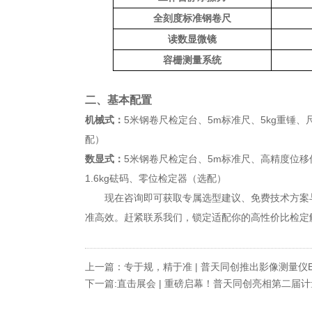
全刻度标准钢卷尺
读数显微镜
容栅测量系统
二、基本配置
机械式：
5米钢卷尺检定台、5m标准尺、5kg重锤、
配）
数显式：
5米钢卷尺检定台、5m标准尺、高精度位移
1.6kg砝码、零位检定器（选配）
现在咨询即可获取专属选型建议、免费技术方案
准高效。赶紧联系我们，锁定适配你的高性价比检定
上一篇：专于规，精于准 | 普天同创推出影像测量仪
下一篇:直击展会 | 重磅启幕！普天同创亮相第二届计量