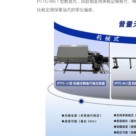
PTTC-NSⅠ型数显式，四款都是用来检定钢卷尺
比检定测深量油尺的零位偏差。