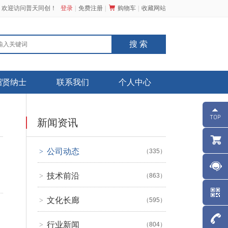
，欢迎访问普天同创！
登录
免费注册
购物车
收藏网站
招贤纳士
联系我们
个人中心
新闻资讯
公司动态
>
（335）
技术前沿
>
（863）
文化长廊
>
（595）
行业新闻
>
（804）