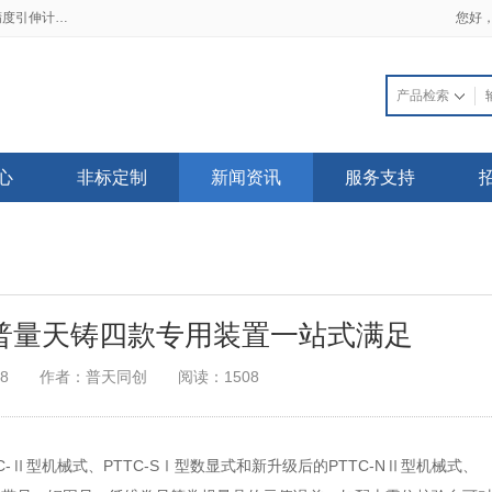
2019-02-21 一手资料流出 三大细节看透高精度引伸计标定仪
2018-03-22 普天同创电子发票上线了，不用再苦苦等待纸质发票啦！
您好
心
非标定制
新闻资讯
服务支持
普量天铸四款专用装置一站式满足
8
作者：普天同创
阅读：1508
-Ⅱ型机械式、PTTC-SⅠ型数显式和新升级后的PTTC-NⅡ型机械式、