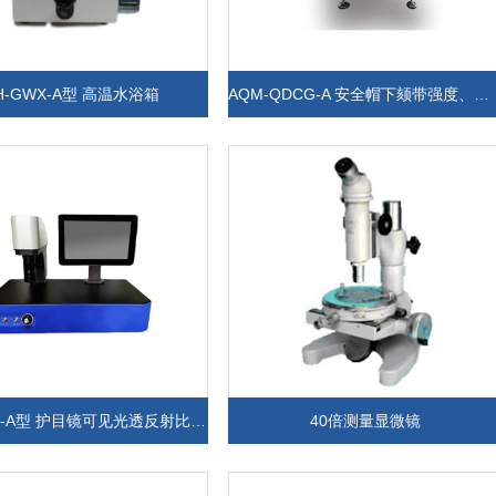
H-GWX-A型 高温水浴箱
AQM-QDCG-A 安全帽下颏带强度、侧向刚性试验仪
FH-TFSB-A型 护目镜可见光透反射比测试仪
40倍测量显微镜