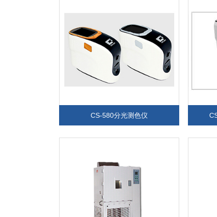
CS-580分光测色仪
C