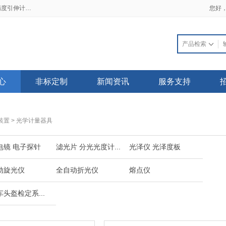
2019-02-21 一手资料流出 三大细节看透高精度引伸计标定仪
2018-03-22 普天同创电子发票上线了，不用再苦苦等待纸质发票啦！
您好
心
非标定制
新闻资讯
服务支持
装置
>
光学计量器具
电镜 电子探针
滤光片 分光光度计...
光泽仪 光泽度板
动旋光仪
全自动折光仪
熔点仪
头盔检定系...