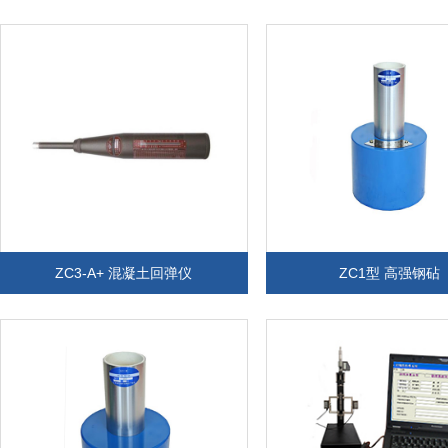
ZC3-A+ 混凝土回弹仪
ZC1型 高强钢砧