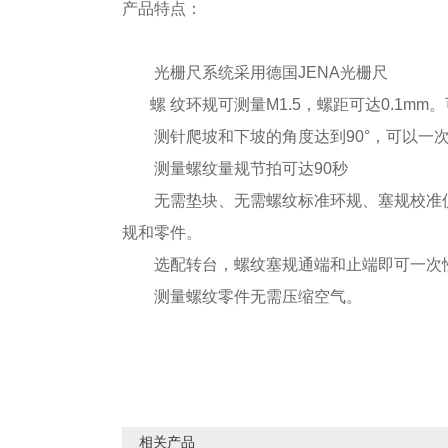
产品特点：
光栅尺系统采用德国JENA光栅尺
螺 纹环规可测量M1.5，螺距可达0.1mm
测针爬坡和下坡的角度达到90°，可以一次性
测量螺纹量规节拍可达90秒
无需垫块、无需螺纹标准环规、塞规校准
规和零件。
选配转台，螺纹塞规通端和止端即可一次
测量螺纹零件无需压缩空气。
相关产品