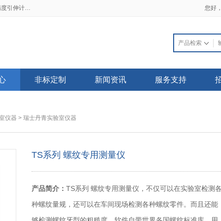
2019-02-21 一手资料流出 三大细节看透高精度引伸计标定仪
2018-03-22 普天同创电子发票上线了，不用再苦苦等待纸质发票啦！
您好
心
非标定制
新闻资讯
服务支持
室仪器
>
瑞士丹青实验室仪器
TS系列 螺纹专用测量仪
产品简介：
TS系列 螺纹专用测量仪，不仅可以在实验室检测
种螺纹量规，还可以在车间现场检测各种螺纹零件。而且还能
够检测螺纹牙型的粗糙度。软件自带世界各国螺纹标准库，用