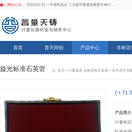
网站公告：
2019-02-21 一手资料流出 三大细节看透高精度引伸计标定仪
首页
普天同创
产品中心
非标定
旋光标准石英管
首页
>
计量器具 实验室检定装置
>
化学及常用
(＋71
产品简介
计量检定
红外光源