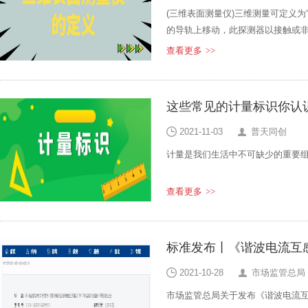
(三维表面测量仪)三维测量可定义
的导轨上移动，此探测器以接触或非
理器或计算机等计算出工件的各点坐标
查看更多
>>
应包括尺寸精度、定位精度、几何
这些常见的计量标识你认
2021-11-03
普天同创
计量是我们生活中不可缺少的重要
查看更多
>>
2021-10-28
市场监管总局
市场监管总局关于发布《谐波电流互