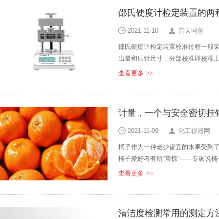
邵氏硬度计检定装置的两
2021-11-10
普天同创
邵氏硬度计检定装置校准过程一般
出量和压针尺寸，分部校准即校准上
和压针伸出量同步校准方法。邵氏
查看更多
>>
伸出长度测量指示装置（位移测量
试验力和有关几何尺寸进行调整和
计量，一个与安全密切挂
2021-11-09
化工仪器网
橘子作为一种老少皆宜的水果受到
橘子爱好者有所“震惊”——专家说
普工作后，大部分网民都明白了这
查看更多
>>
皮肤黄染，是一种正常现象，停几
区——好东西好多吃
清洁度检测常用的测定方