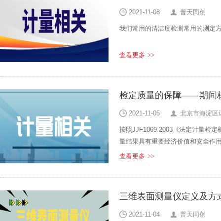
2021-11-08
普天同创
我们常用的清洁度检测常用的测定
查看更多
>>
检定质量的保障——期间
2021-11-05
北京市海淀区
按照JJF1069-2003《法定计
量结果具有重要经济价值和安全作
靠需要进行期间核查
查看更多
>>
三维表面测量仪定义及方
2021-11-04
普天同创