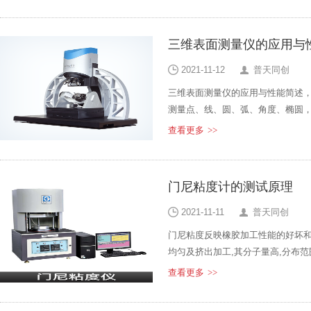
组成。
三维表面测量仪的应用与
2021-11-12
普天同创
三维表面测量仪的应用与性能简述，
测量点、线、圆、弧、角度、椭圆，
素构造：中心点构造、交点构造、
查看更多
>>
门尼粘度计的测试原理
2021-11-11
普天同创
门尼粘度反映橡胶加工性能的好坏和
均匀及挤出加工,其分子量高,分布
粉料。门尼粘度低,胶料易粘辊,其
查看更多
>>
低